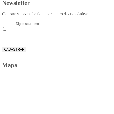
Newsletter
Cadastre seu e-mail e fique por dentro das novidades:
E-mail
Aceito receber em meu e-mail novidades e informações do
Instituto Teológico Franciscano
CADASTRAR
Mapa