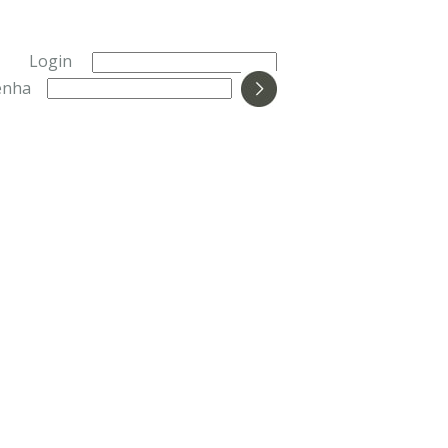
Login
enha