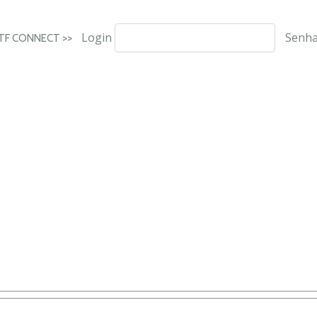
Login
Senh
ITF CONNECT >>