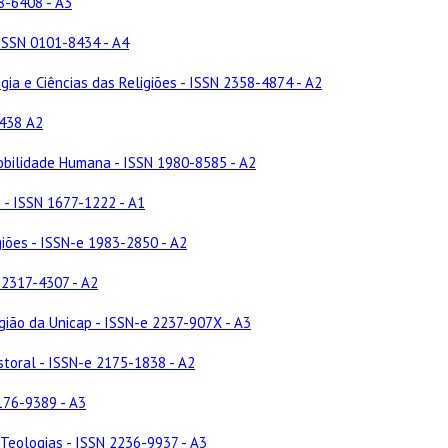
8-6408 - A3
- ISSN 0101-8434 - A4
gia e Ciências das Religiões - ISSN 2358-4874 - A2
0438 A2
Mobilidade Humana - ISSN 1980-8585 - A2
o - ISSN 1677-1222 - A1
igiões - ISSN-e 1983-2850 - A2
 2317-4307 - A2
igião da Unicap - ISSN-e 2237-907X - A3
astoral - ISSN-e 2175-1838 - A2
2176-9389 - A3
e Teologias - ISSN 2236-9937 - A3