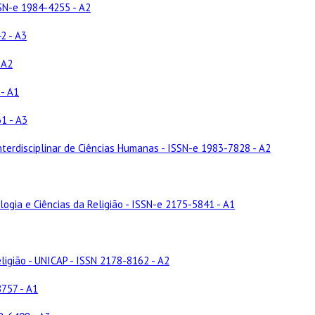
SSN-e 1984-4255 - A2
2 - A3
 A2
 - A1
1 - A3
erdisciplinar de Ciências Humanas - ISSN-e 1983-7828 - A2
logia e Ciências da Religião - ISSN-e 2175-5841 - A1
igião - UNICAP - ISSN 2178-8162 - A2
8757 - A1