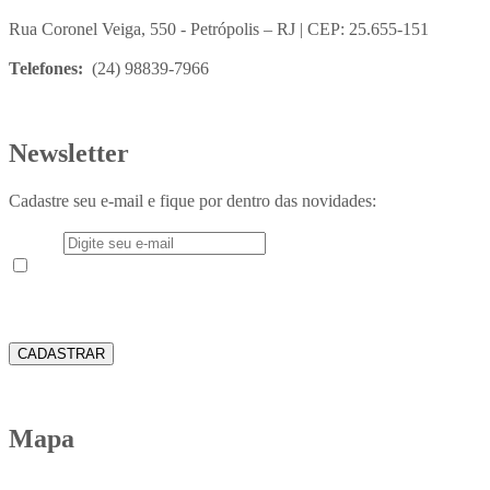
Rua Coronel Veiga, 550 - Petrópolis – RJ | CEP: 25.655-151
Telefones:
(24) 98839-7966
Newsletter
Cadastre seu e-mail e fique por dentro das novidades:
E-mail
Aceito receber em meu e-mail novidades e informações do
Instituto Teológico Franciscano
CADASTRAR
Mapa