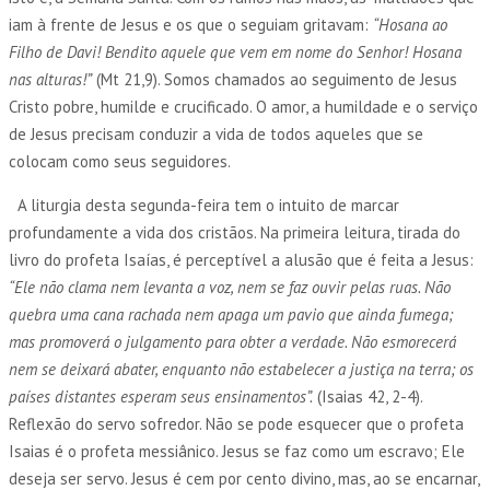
iam à frente de Jesus e os que o seguiam gritavam:
“Hosana ao
Filho de Davi! Bendito aquele que vem em nome do Senhor! Hosana
nas alturas!”
(Mt 21,9). Somos chamados ao seguimento de Jesus
Cristo pobre, humilde e crucificado. O amor, a humildade e o serviço
de Jesus precisam conduzir a vida de todos aqueles que se
colocam como seus seguidores.
A liturgia desta segunda-feira tem o intuito de marcar
profundamente a vida dos cristãos. Na primeira leitura, tirada do
livro do profeta Isaías, é perceptível a alusão que é feita a Jesus:
“Ele não clama nem levanta a voz, nem se faz ouvir pelas ruas. Não
quebra uma cana rachada nem apaga um pavio que ainda fumega;
mas promoverá o julgamento para obter a verdade. Não esmorecerá
nem se deixará abater, enquanto não estabelecer a justiça na terra; os
países distantes esperam seus ensinamentos”.
(Isaias 42, 2-4).
Reflexão do servo sofredor. Não se pode esquecer que o profeta
Isaias é o profeta messiânico. Jesus se faz como um escravo; Ele
deseja ser servo. Jesus é cem por cento divino, mas, ao se encarnar,