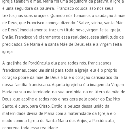
igreja também é mãe. Maria foi uma seguidora da palavra, a igreja
é uma seguidora da palavra. Francisco coloca isso nos seus
textos, nas suas orações. Quando nós tomamos a saudação à mãe
de Deus, que Francisco começa dizendo: "Salve, rainha, santa Mãe
de Deus", imediatamente traz um título novo, virgem feita igreja.
Então, Francisco vê claramente essa realidade, essa similitude de
predicados. Se Maria é a santa Mãe de Deus, ela é a virgem feita
igreja.
A igrejinha da Porciúncula ela para todos nós, franciscanos,
franciscanas, como um sinal para toda a igreja, ela é o próprio
coração pobre da mãe de Deus. Ela é o coração carismático da
nossa família franciscana. Aquela igrejinha é a imagem da Virgem
Maria na sua maternidade, na sua acolhida, na no útero da mãe de
Deus, que acolhe a todos nós e nos gera pelo poder do Espírito
Santo, é claro, para Cristo. Então, a beleza dessa união da
maternidade divina de Maria com a maternidade da Igreja e o
modo como a Igreja de Santa Maria dos Anjos, a Porciúncula,
congrega toda essa realidade.