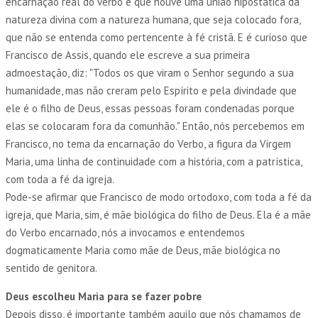
encarnação real do verbo e que houve uma união hipostática da
natureza divina com a natureza humana, que seja colocado fora,
que não se entenda como pertencente à fé cristã. E é curioso que
Francisco de Assis, quando ele escreve a sua primeira
admoestação, diz: "Todos os que viram o Senhor segundo a sua
humanidade, mas não creram pelo Espírito e pela divindade que
ele é o filho de Deus, essas pessoas foram condenadas porque
elas se colocaram fora da comunhão." Então, nós percebemos em
Francisco, no tema da encarnação do Verbo, a figura da Virgem
Maria, uma linha de continuidade com a história, com a patrística,
com toda a fé da igreja.
Pode-se afirmar que Francisco de modo ortodoxo, com toda a fé da
igreja, que Maria, sim, é mãe biológica do filho de Deus. Ela é a mãe
do Verbo encarnado, nós a invocamos e entendemos
dogmaticamente Maria como mãe de Deus, mãe biológica no
sentido de genitora.
Deus escolheu Maria para se fazer pobre
Depois disso, é importante também aquilo que nós chamamos de