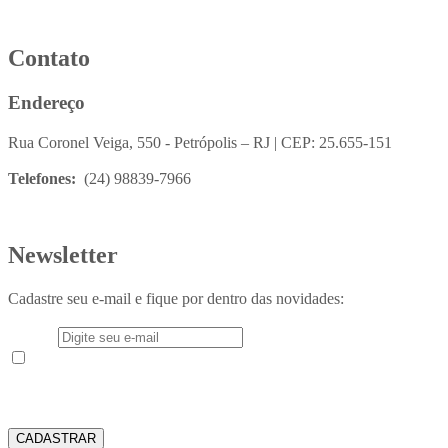
Contato
Endereço
Rua Coronel Veiga, 550 - Petrópolis – RJ | CEP: 25.655-151
Telefones:
(24) 98839-7966
Newsletter
Cadastre seu e-mail e fique por dentro das novidades:
E-mail
Aceito receber em meu e-mail novidades e informações do
Instituto Teológico Franciscano
CADASTRAR