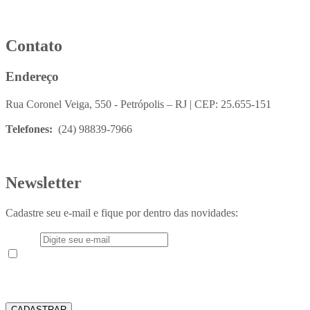
Contato
Endereço
Rua Coronel Veiga, 550 - Petrópolis – RJ | CEP: 25.655-151
Telefones:
(24) 98839-7966
Newsletter
Cadastre seu e-mail e fique por dentro das novidades:
E-mail
Aceito receber em meu e-mail novidades e informações do
Instituto Teológico Franciscano
CADASTRAR