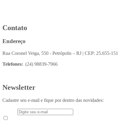
Contato
Endereço
Rua Coronel Veiga, 550 - Petrópolis – RJ | CEP: 25.655-151
Telefones:
(24) 98839-7966
Newsletter
Cadastre seu e-mail e fique por dentro das novidades:
E-mail
Aceito receber em meu e-mail novidades e informações do
Instituto Teológico Franciscano