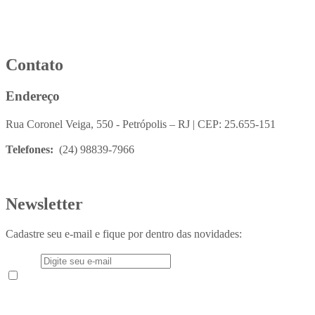
Contato
Endereço
Rua Coronel Veiga, 550 - Petrópolis – RJ | CEP: 25.655-151
Telefones:
(24) 98839-7966
Newsletter
Cadastre seu e-mail e fique por dentro das novidades:
E-mail
Aceito receber em meu e-mail novidades e informações do
Instituto Teológico Franciscano