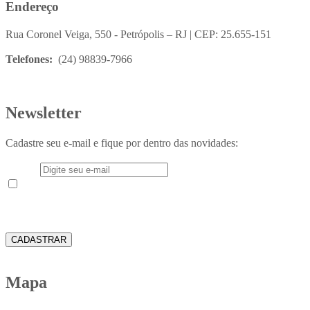
Endereço
Rua Coronel Veiga, 550 - Petrópolis – RJ | CEP: 25.655-151
Telefones:
(24) 98839-7966
Newsletter
Cadastre seu e-mail e fique por dentro das novidades:
E-mail
Aceito receber em meu e-mail novidades e informações do
Instituto Teológico Franciscano
CADASTRAR
Mapa