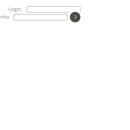
Login
enha