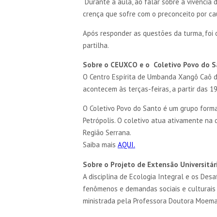
Durante a aula, ao falar sobre a vivência 
crença que sofre com o preconceito por cau
Após responder as questões da turma, foi o
partilha.
Sobre o CEUXCO e o Coletivo Povo do 
O Centro Espírita de Umbanda Xangô Caô do
acontecem às terças-feiras, a partir das 1
O Coletivo Povo do Santo é um grupo forma
Petrópolis. O coletivo atua ativamente na 
Região Serrana.
Saiba mais
AQUI.
Sobre o Projeto de Extensão Universitár
A disciplina de Ecologia Integral e os Des
fenômenos e demandas sociais e culturais 
ministrada pela Professora Doutora Moema