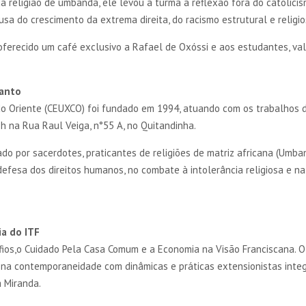
da religião de umbanda, ele levou a turma a reflexão fora do catolicis
sa do crescimento da extrema direita, do racismo estrutural e religi
ferecido um café exclusivo a Rafael de Oxóssi e aos estudantes, valo
Santo
 Oriente (CEUXCO) foi fundado em 1994, atuando com os trabalhos de
9h na Rua Raul Veiga, n°55 A, no Quitandinha.
do por sacerdotes, praticantes de religiões de matriz africana (Umba
defesa dos direitos humanos, no combate à intolerância religiosa e na 
ia do ITF
afios,o Cuidado Pela Casa Comum e a Economia na Visão Franciscana. O
na contemporaneidade com dinâmicas e práticas extensionistas integ
 Miranda.