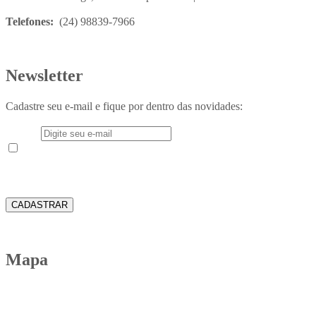
Telefones:
(24) 98839-7966
Newsletter
Cadastre seu e-mail e fique por dentro das novidades:
E-mail
Aceito receber em meu e-mail novidades e informações do
Instituto Teológico Franciscano
CADASTRAR
Mapa